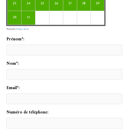
23
24
25
26
27
28
29
30
31
Powered by
Booking Calendar
Prénom*:
Nom*:
Email*:
Numéro de téléphone: